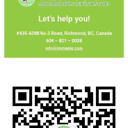
Let’s help you!
#635-6388 No.3 Road, Richmond, BC, Canada
604 – 821 – 0038
info@immaple.com