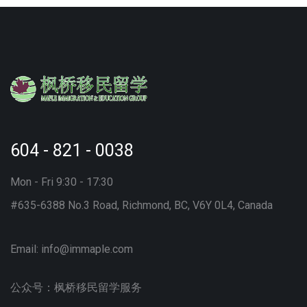
604 - 821 - 0038
Mon - Fri 9:30 - 17:30
#635-6388 No.3 Road, Richmond, BC, V6Y 0L4, Canada
Email:
info@immaple.com
公众号：枫桥移民留学服务