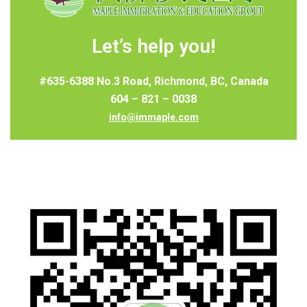
Let’s help you!
#635-6388 No.3 Road, Richmond, BC, Canada
604 – 821 – 0038
info@immaple.com