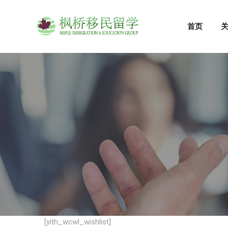
首页
[yith_wcwl_wishlist]