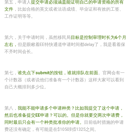
第五，申请人
提交申请必须涵盖能证明自己的申请资格的所有
文件
，比如合格的英文或者法语成绩、毕业证和有效的工签、
工作证明等等。
第六，关于申请时间，虽然移民局
目标是控制审理时长为6个月
左右，
但是眼瞅着EE特快通道申请时间都delay了，我是看着保
不齐时间会长。
第七，
谁先点下submit的按钮，谁就排队在前面
。官网会有一
个计数器（或者说他们准备有一个计数器）这样大家可以看到
自己大概排到多少位。
第八，
我能不能申请多个申请种类？比如我提交了这个申请，
然后也准备提交EE申请？可以的。但是你就要交两次申请费，
同时最后只会有一个种类批准你的申请。
目前临时措施的申请
费还没有确定，有可能是在$1050到$1325之间。