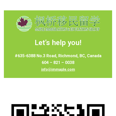
Let’s help you!
#635-6388 No.3 Road, Richmond, BC, Canada
604 – 821 – 0038
info@immaple.com