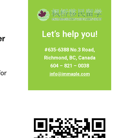
Let’s help you!
#635-6388 No.3 Road,
Richmond, BC, Canada
604 – 821 – 0038
info@immaple.com