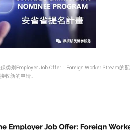
ployer Job Offer：Foreign Worker Stream
接收新的申请。