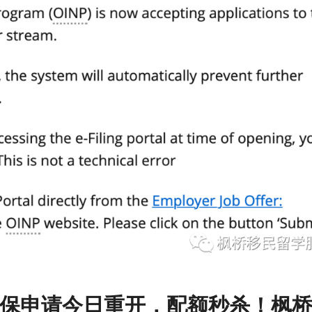
保申请今日重开，配额秒杀！枫