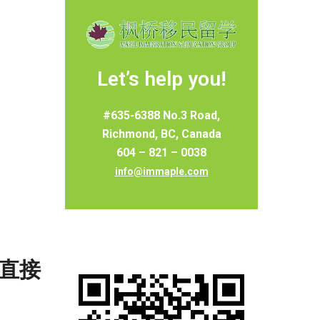
Let’s help you!
#635-6388 No.3 Road,
Richmond, BC, Canada
604 – 821 – 0038
info@immaple.com
许直接