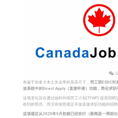
有鉴于加拿大本土失业率的居高不下，
劳工部
ESDC
对
放系统中的
Direct Apply
（直接申请）功能，简化求职
这项变化旨在通过临时外国劳工计划(TFWP) 提高
收到的简历。而没有按照规定开放直接求职功能的招聘
这项规定从
2025
年
9
月初就已经实行（新闻是一周前出