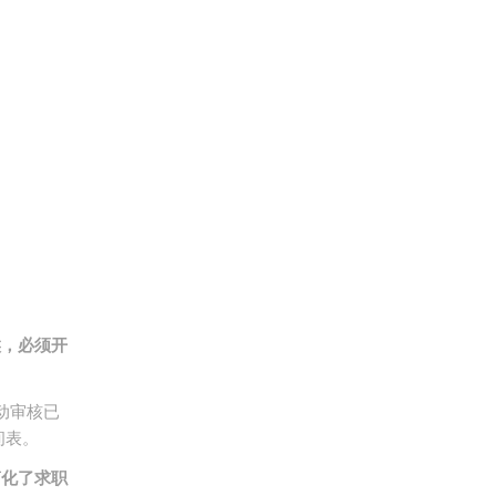
候，必须开
动审核已
间表。
简化了求职